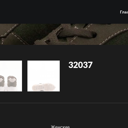
Гла
32037
Женские