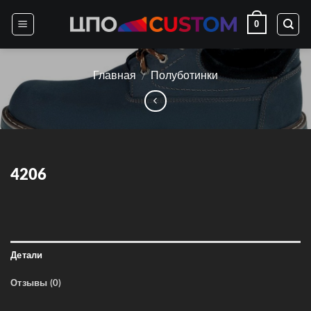
Skip
0
to
content
Главная
/
Полуботинки
4206
Детали
Отзывы (0)