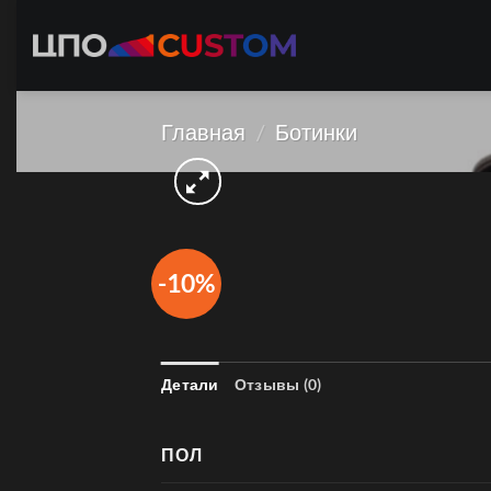
Skip
to
content
Главная
/
Ботинки
-10%
Детали
Отзывы (0)
ПОЛ