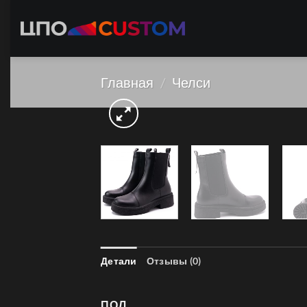
Skip
to
content
Главная
/
Челси
Детали
Отзывы (0)
ПОЛ