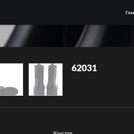
Гла
62031
Женские