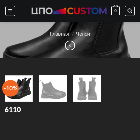
Skip
0
to
content
Главная
/
Челси
-10%
6110